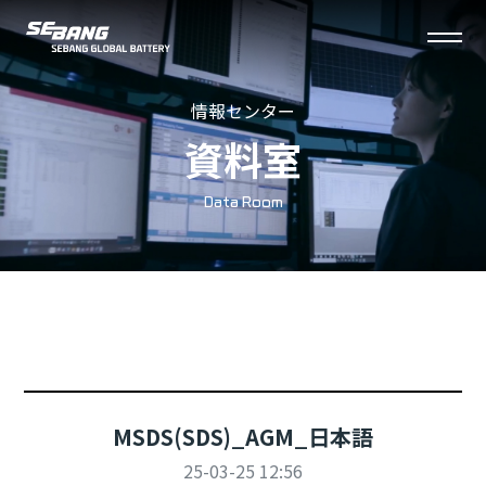
세
전
방
체
情報センター
메
資料室
뉴
열
Data Room
기
MSDS(SDS)_AGM_日本語
25-03-25 12:56