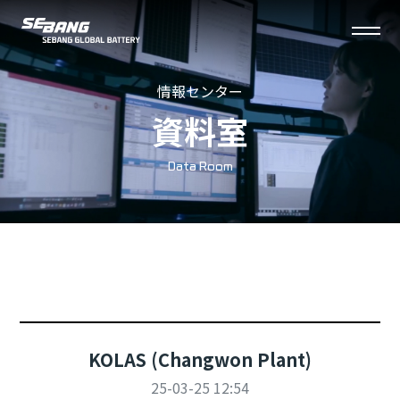
세
전
방
체
情報センター
메
資料室
뉴
열
Data Room
기
KOLAS (Changwon Plant)
25-03-25 12:54